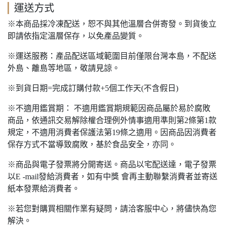
運送方式
※本商品採冷凍配送，恕不與其他溫層合併寄發。到貨後立
即請依指定溫層保存，以免產品變質。
※運送服務：產品配送區域範圍目前僅限台灣本島，不配送
外島、離島等地區，敬請見諒。
※到貨日期=完成訂購付款+5個工作天(不含假日)
※不適用鑑賞期： 不適用鑑賞期規範因商品屬於易於腐敗
商品，依通訊交易解除權合理例外情事適用準則第2條第1款
規定，不適用消費者保護法第19條之適用。因商品因消費者
保存方式不當導致腐敗，基於食品安全，亦同。
※商品與電子發票將分開寄送。商品以宅配送達，電子發票
以E -mail發給消費者，如有中獎 會再主動聯繫消費者並寄送
紙本發票給消費者。
※若您對購買相關作業有疑問，請洽客服中心，將儘快為您
解決。