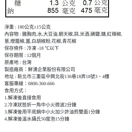
淨重 : 180公克±15公克
內容物 : 雞胸肉,水,大豆油,朝天椒,蒜,米酒,碘鹽,糖,紅辣椒,
蔥,燈籠椒,薑,白胡椒粉,花椒,青花椒
保存條件 : 冷凍 -18 ℃以下
保存期限 : 12個月
原產地 : 台灣
製造廠商：鮮湧企業股份有限公司
地址 : 新北市三重區中興北街136巷18弄18號3、4樓
客服專線：0800-360-666
食用方式：
1.解凍後直接食用
2.冷凍狀態折一角中小火微波2分鐘
3.解凍後用平底鍋中小火加少許油煎雙面1分鐘
4.解凍後溫水攝氏50度泡15分鐘