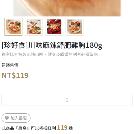
[珍好食]川味麻辣舒肥雞胸180g
獨家比例特製麻辣口味，健身及體重控制者必備聖品
建議售價
NT$119
加入最愛
119
此商品『最高』可以折抵紅利
點