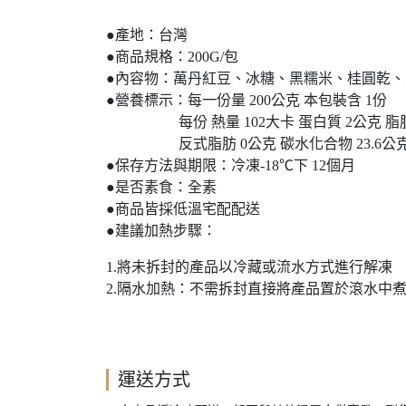
●產地：台灣
●商品規格：200G/包
●內容物：萬丹紅豆、冰糖、黑糯米、桂圓乾、
●營養標示：每一份量 200公克 本包裝含 1份
每份 熱量 102大卡 蛋白質 2公克 脂肪 
反式脂肪 0公克 碳水化合物 23.6公克 糖 
●保存方法與期限：冷凍-18℃下 12個月
●是否素食：全素
●商品皆採低溫宅配配送
●建議加熱步驟：
1.將未拆封的產品以冷藏或流水方式進行解凍
2.隔水加熱：不需拆封直接將產品置於滾水中煮
運送方式