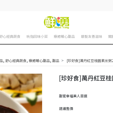
舒心經典蔬食
吮指回味小菜
療癒暖心甜品
銀髮友善滋味
關
,
,
,
品
舒心經典蔬食
療癒暖心甜品
甜品
[珍好食]萬丹紅豆桂圓紫米粥2
[珍好食]萬丹紅豆桂
甜蜜幸福美人首選
建議售價