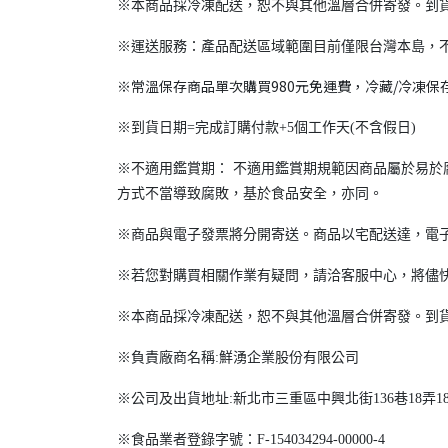
※本商品採冷凍配送，恕不與其他溫層合併寄發。到
※運送服務：產品配送區域範圍目前僅限台灣本島，
※常溫保存商品單次購買980元免運費，冷藏/冷凍保存
※到貨日期=完成訂購付款+5個工作天(不含假日)
※不適用鑑賞期： 不適用鑑賞期規範因商品屬於易於
方式不當導致腐敗，基於食品安全，亦同。
※商品與電子發票將分開寄送。商品以宅配送達，電子發
※若您對購買相關作業有疑問，請洽客服中心，將儘
※本商品採冷凍配送，恕不與其他溫層合併寄發。到
※負責廠商名稱:鮮湧企業股份有限公司
※公司及出貨地址:新北市三重區中興北街136巷18弄1
※食品業者登錄字號：F-154034294-00000-4