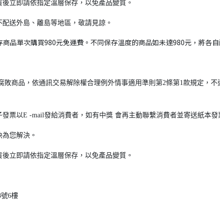
貨後立即請依指定溫層保存，以免產品變質。
不配送外島、離島等地區，敬請見諒。
商品單次購買980元免運費。不同保存溫度的商品如未達980元，將各自酌收1
腐敗商品，依通訊交易解除權合理例外情事適用準則第2條第1款規定，不
票以E -mail發給消費者，如有中獎 會再主動聯繫消費者並寄送紙本
快為您解決。
貨後立即請依指定溫層保存，以免產品變質。
8號6樓