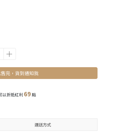
已售完，貨到通知我
69
可以折抵紅利
點
運送方式