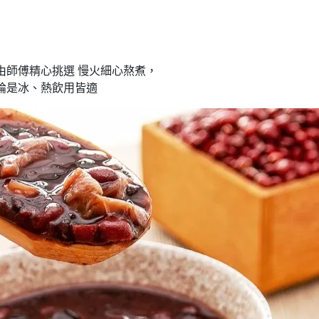
由師傅精心挑選 慢火細心熬煮，
論是冰、熱飲用皆適