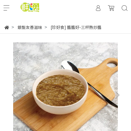
銀髮友善滋味
[珍好食] 醬醬好-三杯熱炒醬