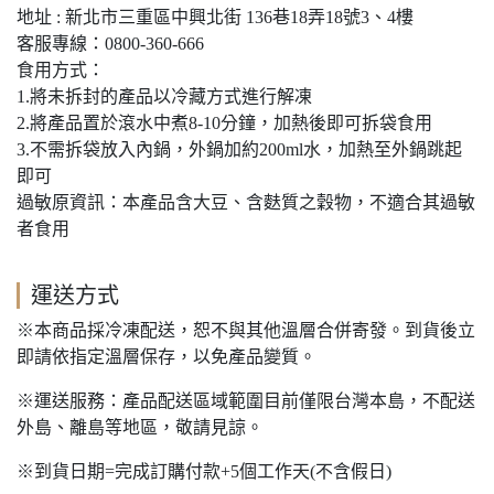
地址 : 新北市三重區中興北街 136巷18弄18號3、4樓
客服專線：0800-360-666
食用方式：
1.將未拆封的產品以冷藏方式進行解凍
2.將產品置於滾水中煮8-10分鐘，加熱後即可拆袋食用
3.不需拆袋放入內鍋，外鍋加約200ml水，加熱至外鍋跳起
即可
過敏原資訊：本產品含大豆、含麩質之穀物，不適合其過敏
者食用
運送方式
※本商品採冷凍配送，恕不與其他溫層合併寄發。到貨後立
即請依指定溫層保存，以免產品變質。
※運送服務：產品配送區域範圍目前僅限台灣本島，不配送
外島、離島等地區，敬請見諒。
※到貨日期=完成訂購付款+5個工作天(不含假日)