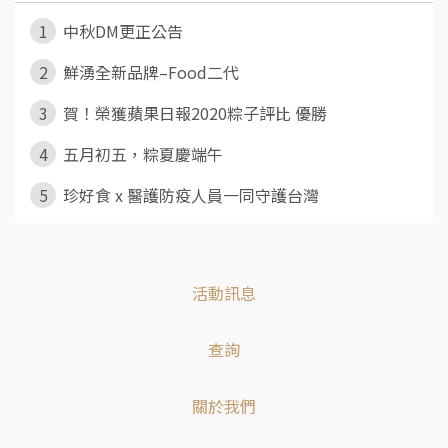
1
中秋DM更正公告
2
鮮湧全新品牌–Food二代
3
賀！榮獲蘋果日報2020粽子評比 優勝
4
五月初五，粽夏慶端午
5
珍好食 x 醫護防疫人員一同守護台灣
活動訊息
查詢
關於我們